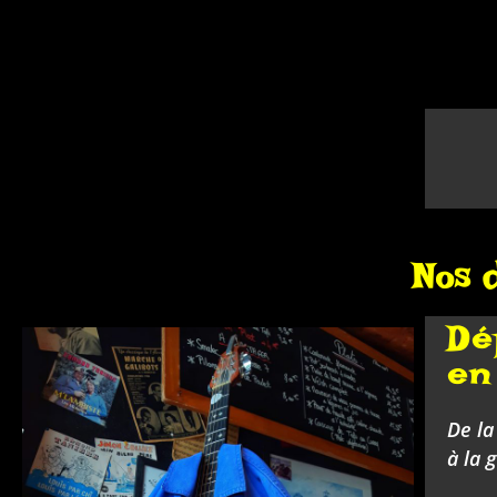
Nos d
Dé
en 
De la
à la 