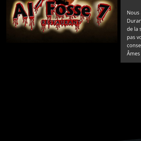
Nous 
Duran
de la 
pas v
consei
Âmes 