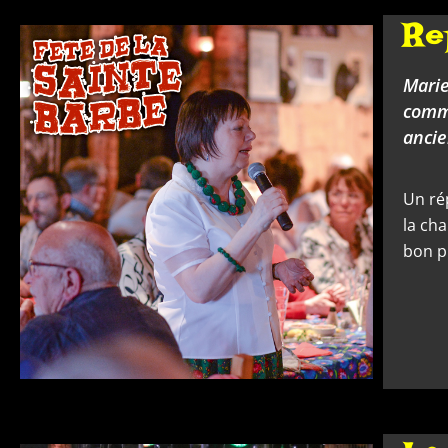
Re
Marie
commé
ancie
Un ré
la ch
bon p