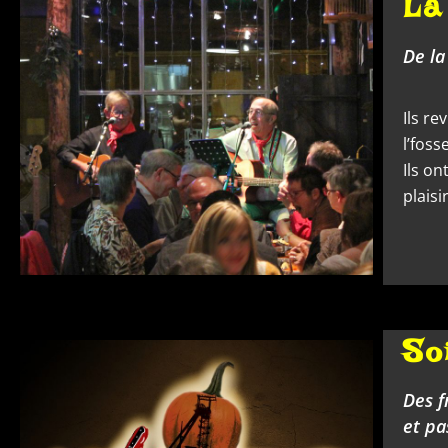
La
De la
Ils re
l’foss
Ils on
plais
So
Des f
et pa