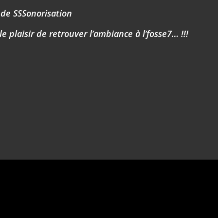
 de SSSonorisation
le plaisir de retrouver l’ambiance à l’fosse7… !!!